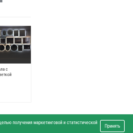
ла с
веткой
 целью получения маркетинговой и статистической
Принять